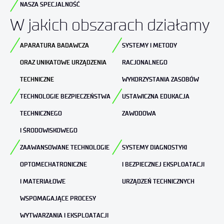
NASZA SPECJALNOŚĆ
W jakich obszarach działamy
APARATURA BADAWCZA
SYSTEMY I METODY
ORAZ UNIKATOWE URZĄDZENIA
RACJONALNEGO
TECHNICZNE
WYKORZYSTANIA ZASOBÓW
TECHNOLOGIE BEZPIECZEŃSTWA
USTAWICZNA EDUKACJA
TECHNICZNEGO
ZAWODOWA
I ŚRODOWISKOWEGO
ZAAWANSOWANE TECHNOLOGIE
SYSTEMY DIAGNOSTYKI
OPTOMECHATRONICZNE
I BEZPIECZNEJ EKSPLOATACJI
I MATERIAŁOWE
URZĄDZEŃ TECHNICZNYCH
WSPOMAGAJĄCE PROCESY
WYTWARZANIA I EKSPLOATACJI