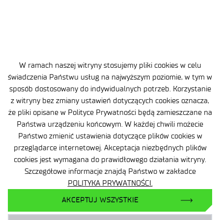
W ramach naszej witryny stosujemy pliki cookies w celu
świadczenia Państwu usług na najwyższym poziomie, w tym w
Jesteśmy w gronie największych sieci badawczych
sposób dostosowany do indywidualnych potrzeb. Korzystanie
w Europie. Łączymy
22 instytuty badawcze
,
z witryny bez zmiany ustawień dotyczących cookies oznacza,
że pliki opisane w Polityce Prywatności będą zamieszczane na
w których pracuje w sumie
4500 naukowców
Państwa urządzeniu końcowym. W każdej chwili możecie
i inżynierów
. To oni są autorami wielu
Państwo zmienić ustawienia dotyczące plików cookies w
przeglądarce internetowej. Akceptacja niezbędnych plików
innowacyjnych rozwiązań, które pomagają osiągnąć
cookies jest wymagana do prawidłowego działania witryny.
przewagę w biznesie.
Szczegółowe informacje znajdą Państwo w zakładce
POLITYKA PRYWATNOŚCI.
ROZWIĄZUJEMY PROBLEMY
AKCEPTUJ WSZYSTKIE
TECHNOLOGICZNE