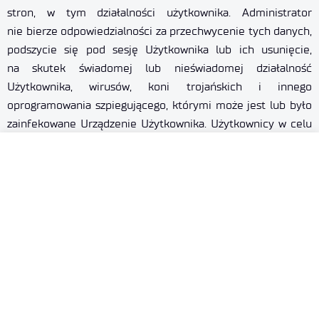
stron, w tym działalności użytkownika. Administrator
nie bierze odpowiedzialności za przechwycenie tych danych,
podszycie się pod sesję Użytkownika lub ich usunięcie,
na skutek świadomej lub nieświadomej działalność
Użytkownika, wirusów, koni trojańskich i innego
oprogramowania szpiegującego, którymi może jest lub było
zainfekowane Urządzenie Użytkownika. Użytkownicy w celu
zabezpieczenia się przed tymi zagrożeniami powinni
stosować się do dobrych praktyk bezpiecznego korzystania
z sieci (aktualny system operacyjny, aktualny program
antywirusowy, korzystanie z zabezpieczonych i zaufanych
WI-FI itp.).
9. Użytkownik może w dowolnym momencie samodzielnie
zmienić ustawienia dotyczące zapisywania, usuwania
oraz dostępu do danych zapisanych plików Cookies
przez każdą witrynę internetową.