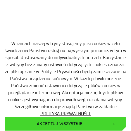
10. Informacje o sposobie wyłączenia plików Cookies
w najpopularniejszych przeglądarkach komputerowych
dostępne są na stronie:
jak wyłączyć cookie
s lub u jednego
ze wskazanych dostawców:
Zarządzanie plikami cookies
W ramach naszej witryny stosujemy pliki cookies w celu
w przeglądarce
Chrome
świadczenia Państwu usług na najwyższym poziomie, w tym w
Zarządzanie plikami cookies
sposób dostosowany do indywidualnych potrzeb. Korzystanie
w przeglądarce
Opera
z witryny bez zmiany ustawień dotyczących cookies oznacza,
Zarządzanie plikami cookies
że pliki opisane w Polityce Prywatności będą zamieszczane na
w przeglądarce
FireFox
Państwa urządzeniu końcowym. W każdej chwili możecie
Państwo zmienić ustawienia dotyczące plików cookies w
Zarządzanie plikami cookies
przeglądarce internetowej. Akceptacja niezbędnych plików
w przeglądarce
Edge
cookies jest wymagana do prawidłowego działania witryny.
Zarządzanie plikami cookies
Szczegółowe informacje znajdą Państwo w zakładce
w przeglądarce
Safari
POLITYKA PRYWATNOŚCI.
Zarządzanie plikami cookies
w przeglądarce
Internet Explorer 11
AKCEPTUJ WSZYSTKIE