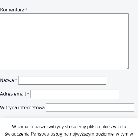
Komentarz
*
Nazwa
*
Adres email
*
Witryna internetowa
Zapamiętaj moje dane w tej przeglądarce podczas pisania
W ramach naszej witryny stosujemy pliki cookies w celu
kolejnych komentarzy.
świadczenia Państwu usług na najwyższym poziomie, w tym w